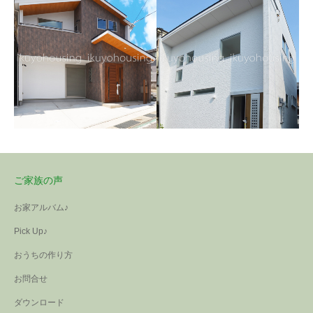
ご家族の声
お家アルバム♪
Pick Up♪
【注文住宅・中庄】～Kさ
おうちの作り方
ま邸～
【注文住宅・羽曳野市】
お問合せ
～Tさま邸～
3トーンでまとめた外観、角度
【分譲住宅・イクヨタウ
【注文住宅・池田下町】
によって色んな表情を見せて
ワンちゃん大好きなご主人と
ダウンロード
ン和田】
～Hさま邸～