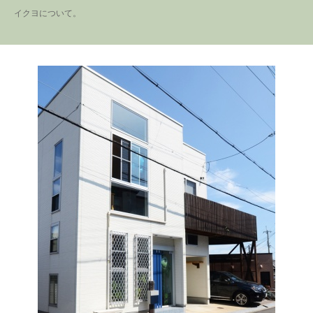
くれます。玄関はお客さま用
ても広い庭付わんちゃんもか
イクヨについて。
建具も木目調で3パターンを使
リビングの壁紙の一部にアク
と家族用の2つ、一枚の壁で仕
けまわれます。おばあ様から
った重厚感のある外観。中に
セントカラーを取り入れ、部
切られています。そして、玄
譲り受けた土地にお家を建て
入ると玄関にはセカンド洗面
屋全体の印象を引き締めてい
関つづきのシューズクローク
ました。豊富な収納や造作洗
台あります。皆が集まるリビ
ます。中庭もあり入ってくる
は抜群の収納力で玄関はいつ
面、洗面ボウルの大きさ・
ングは淡い木目調で統一。和
光が暖かく注ぎ込み暖かい光
でもスッキリ。キッチンはⅡ
形・水栓にもこだわり奥様専
室も併設されています。
と風を感じるおうちです。
型キッチンを使用、奥には収
用パウダールームが完成しま
納もたっぷりのパントリー、
した。床クロス建具他、カラ
キッチン右正面には子供のひ
ーコーディネートが統一され
みつ部屋もできました。
ていることでリビングも
広々。奥様のセンスがひかっ
ています。