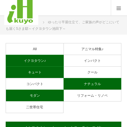
ホーム
プロジェクト
ゆったり平屋仕立て、ご家族の声がどこにいて
も届くSさま邸～イクヨタウン池田下～
All
アニマル特集♪
イクヨタウン♪
インパクト
キュート
クール
コンパクト
ナチュラル
モダン
リフォーム・リノベ
二世帯住宅