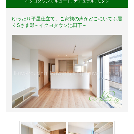
イクヨタウン♪
,
キュート
,
ナチュラル
,
モダン
ゆったり平屋仕立て、ご家族の声がどこにいても届
くSさま邸～イクヨタウン池田下～