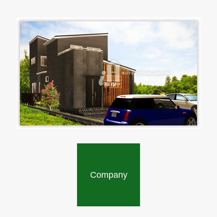
Company
Perspective