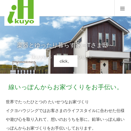
コントラストが目を惹く～Nさま邸～
楽器とゆったり暮らす家～Tさま邸～
click。
click。
線いっぽんからお家づくりをお手伝い。
世界でたったひとつの たいせつなお家づくり
イクヨハウジングではお客さまのライフスタイルに合わせた仕様
や遊び心を取り入れて、想いのおうちを形に。鉛筆いっぽん線い
っぽんからお家づくりをお手伝いしております。