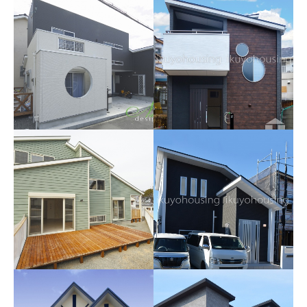
ひときわモダンな外観～Y
素材・カラー選びにセン
さま邸～イクヨタウン池
スが光ります～Kさま邸～
【分譲住宅・イクヨタウ
田下
イクヨタウン池田下
ン新檜尾台】～Yさま邸～
こちらは間取り＆外観はイク
ヨハウジングの企画デザイン
のhalf-order分譲住宅です。設
備や建具・クロス等はYさまに
選んで頂いています。リビン
イクヨのオーダーハウス
グ天井はレッドシダーの羽目
～2012_i様邸_堺市中区～
まんまる窓から優しい
板調で勾配天井となっていて
光、Sさま邸～イクヨタウ
木目調の優しさがアクセント
ン池田下～
となり、更に天窓からの優し
い光がひろがる空間となりま
した。