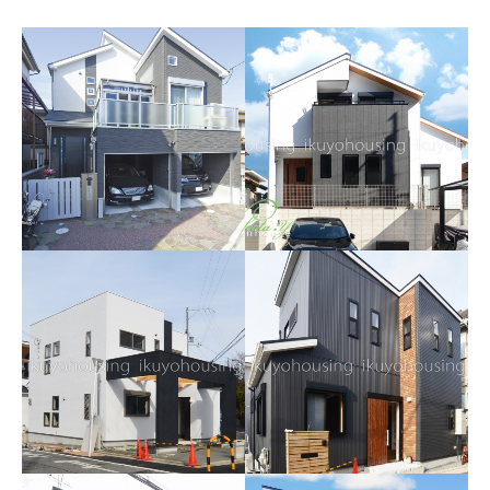
イクヨのオーダーハウ
ス ～2010・Sさま邸～