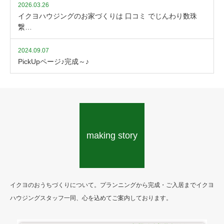
チ、違う場所をあるいても統
2026.03.26
一感のある白とシックなグレ
イクヨハウジングのお家づくりは 口コミ でじんわり数珠
ーが基調。LDKは自然光が長
繋…
時間注ぎ込みリラックスへい
ざないます。
2024.09.07
PickUpページ♪完成～♪
making story
イクヨのおうちづくりについて。プランニングから完成・ご入居までイクヨ
ハウジングスタッフ一同、心を込めてご案内しております。