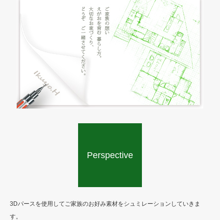
Perspective
making story
3Dパースを使用してご家族のお好み素材をシュミレーションしていきま
す。