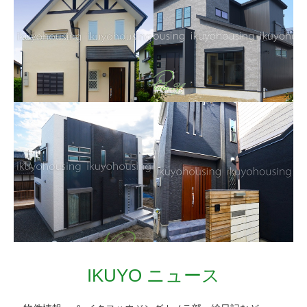
イクヨのオーダーハウス
～2013_1月Yさま邸～
【注文住宅・堺市南区】
イクヨタウン庭代台～Tさ
収納たっぷり自然光とゆ
ま邸～
ったり暮らすお家 ～
黒と白のコントラストが映え
Reformいぶき野／Tさま
るＴさま邸♪お家の中は光をた
邸～
っぷりうけとるホワイトアッ
IKUYO ニュース
シュで統一されておられます♪
ガラスブロックのアクセント
はご夫妻がみつけてお部屋の