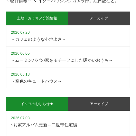
～物件情報～ ＆ イクヨハウジングカメラ部。絵日記など。
一部に採用されました(^^♪と
ってもかわいい～
土地・おうち／分譲情報
アーカイブ
ほほえみハウス～Nさま
【注文住宅・羽曳野市】
2026.07.20
邸・大阪狭山市～
～Tさま邸～
～カフェのような心地よさ～
えがおの素敵な奥さまとご主
ワンちゃん大好きなご主人と
人、元気なお子様たちがのび
2026.06.05
ても広い庭付わんちゃんもか
のびくらせるすてきな工夫が
～ムーミンパパの家をモチーフにした暖かいおうち～
けまわれます。おばあ様から
もりだくさんのおうちです。
譲り受けた土地にお家を建て
2026.05.18
ました。豊富な収納や造作洗
陽だまりリラックスハウ
～空色のキュートハウス～
面、洗面ボウルの大きさ・
ス～田出井町Yさま邸～
形・水栓にもこだわり奥様専
エントランスからこだわりのY
用パウダールームが完成しま
さま邸。一歩おうちに入る
した。床クロス建具他、カラ
イクヨのおしらせ★
アーカイブ
と、Yさまご家族の細やかな想
ーコーディネートが統一され
いが要所要所に織り込まれて
ていることでリビングも
2026.07.08
おります。玄関のシューズク
広々。奥様のセンスがひかっ
~お家アルバム更新～二世帯住宅編
ローゼット、見せる収納ニッ
ています。