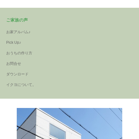
ご家族の声
【注文住宅・原山台】～U
【リフォーム・伯太町】
さま邸～
イクヨの再生ハウスシリ
お家アルバム♪
ーズ／伯太町
リビングはオフホワイトの床
Pick Up♪
に白色の壁・一部にヘリ―ボ
洗面台・バス・トイレはTOTO
ーン柄の壁紙をプラスするこ
で全面統一♪キッチン部分には
おうちの作り方
とで上品で落ち着いた仕上が
利便性を考え沢山の棚＆両面
お問合せ
りに。各部屋にも一部アクセ
からも取り出し可能な造作棚
ント壁紙を使用。外観も白を
を設置。白と木目調でナチュ
ダウンロード
基調にしたシンプルなフォル
ラルお洒落なリビングが完成
イクヨについて。
ム。
です。
【分譲住宅・イクヨタウ
ン緑ヶ丘】～Iさま邸～
【リフォーム・富田林】
こちらは間取り＆外観はイク
イクヨの再生ハウスシリ
ヨハウジングの企画デザイン
ーズ／富田林
のhalf-order分譲住宅です。設
ガレージだったスペースをリ
備や建具・クロス等はYさまに