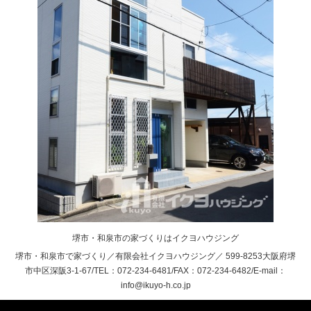
フォーム、造作家具でコスト
選んで頂いています。白と木
も抑えMさまの理想の美容室
目調の暖かみのあるコントラ
に変身。造作ドレッサーの裏
ストの外観。床は開放感がア
にはタオルやケープ、お客様
ップする白色、キッチンも統
のカバンを置いたりフリース
一。地窓のある和室もありま
ペースとなっています。床建
す
具他、統一されていることで
落ち着いた空間でMさまの理
想のお客様にゆったりとした
空間を過ごして頂けます。
堺市・和泉市の家づくりはイクヨハウジング
堺市・和泉市で家づくり／有限会社イクヨハウジング／ 599-8253大阪府堺
市中区深阪3-1-67/TEL：072-234-6481/FAX：072-234-6482/E-mail：
info@ikuyo-h.co.jp