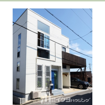
入ると玄関にはセカンド洗面
屋全体の印象を引き締めてい
関つづきのシューズクローク
ました。豊富な収納や造作洗
台あります。皆が集まるリビ
ます。中庭もあり入ってくる
は抜群の収納力で玄関はいつ
面、洗面ボウルの大きさ・
ングは淡い木目調で統一。和
光が暖かく注ぎ込み暖かい光
でもスッキリ。キッチンはⅡ
形・水栓にもこだわり奥様専
室も併設されています。
と風を感じるおうちです。
型キッチンを使用、奥には収
用パウダールームが完成しま
納もたっぷりのパントリー、
した。床クロス建具他、カラ
キッチン右正面には子供のひ
ーコーディネートが統一され
みつ部屋もできました。
ていることでリビングも
広々。奥様のセンスがひかっ
ています。