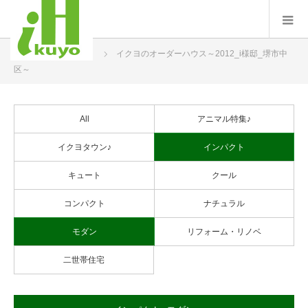
ホーム
プロジェクト
イクヨのオーダーハウス～2012_i様邸_堺市中
区～
All
アニマル特集♪
イクヨタウン♪
インパクト
キュート
クール
コンパクト
ナチュラル
モダン
リフォーム・リノベ
二世帯住宅