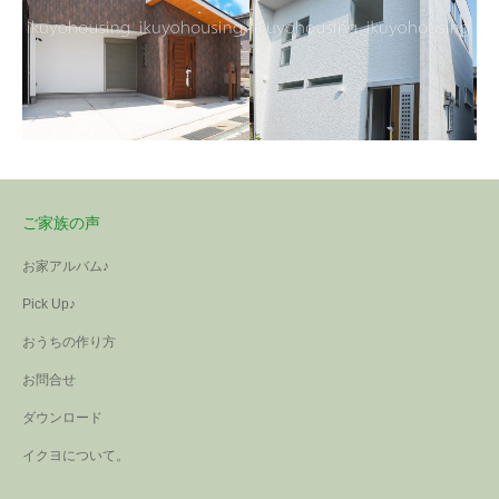
ご家族の声
お家アルバム♪
Pick Up♪
【注文住宅・中庄】～Kさ
おうちの作り方
ま邸～
【注文住宅・羽曳野市】
お問合せ
～Tさま邸～
3トーンでまとめた外観、角度
【分譲住宅・イクヨタウ
【注文住宅・池田下町】
によって色んな表情を見せて
ワンちゃん大好きなご主人と
ダウンロード
ン和田】
～Hさま邸～
くれます。玄関はお客さま用
ても広い庭付わんちゃんもか
イクヨについて。
建具も木目調で3パターンを使
リビングの壁紙の一部にアク
と家族用の2つ、一枚の壁で仕
けまわれます。おばあ様から
った重厚感のある外観。中に
セントカラーを取り入れ、部
切られています。そして、玄
譲り受けた土地にお家を建て