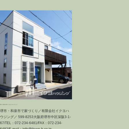
無垢の香り2デザインハウス～Hさま邸～
無垢の香
堺市中区
さま邸～
お洒落な二世帯、こちらは親御さまのおうちで
外観に木
す。扉や建具は色味をグレイッシュ調に統一さ
ま・Nさ
れ、木のぬくもりの配分も絶妙なH様邸です!
文のお品
(^^)!
違うお部
堺市・和泉市の家づくりはイクヨハウジング
堺市・和泉市で家づくり／有限会社イクヨハ
ウジング／ 599-8253大阪府堺市中区深阪3-1-
67/TEL：072-234-6481/FAX：072-234-