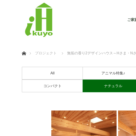
ご家
ホーム
プロジェクト
無垢の香り2デザインハウス～Hさま・N
All
アニマル特集♪
コンパクト
ナチュラル