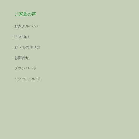
り2デザインハウス～Hさま・N
堺市中区
ご家族の声
材をたっぷり使用したおうち。Hさ
まの二世帯邸。屋外用の木材は特別注
お家アルバム♪
です。玄関口を分けてひろがる、趣の
Pick Up♪
屋づくり。
おうちの作り方
お問合せ
ダウンロード
イクヨについて。