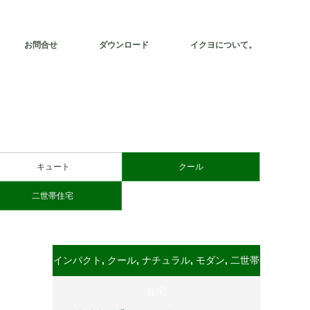
お問合せ
ダウンロード
イクヨについて。
キュート
クール
二世帯住宅
インパクト
,
クール
,
ナチュラル
,
モダン
,
二世帯
住宅