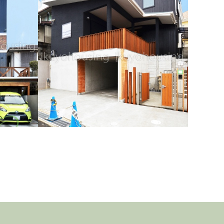
ま邸～
ウッドデ
二世帯のしあわせ～Sさま・Fさま邸～大