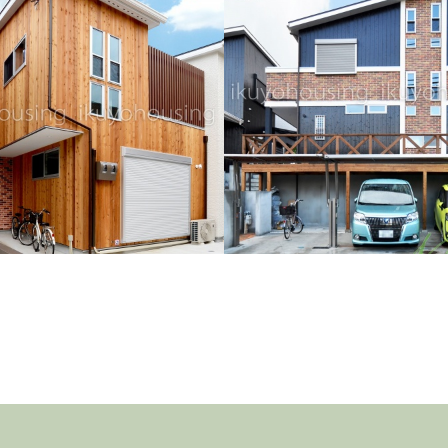
二世帯のしあわせ～西山台Fさ
別棟にてご両親とお隣同士。レンガと
ッキが目を惹くおしゃれな外観。