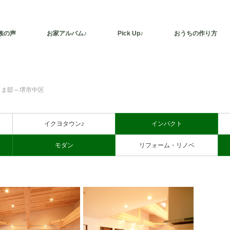
族の声
お家アルバム♪
Pick Up♪
おうちの作り方
さま邸～堺市中区
イクヨタウン♪
インパクト
モダン
リフォーム・リノベ