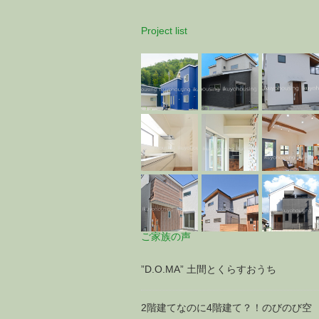
阪狭山市
別棟二世帯のSさま・Fさま邸。外観にすこしず
Project list
つ共通素材があることでテイストの違うおうち
がいっそう素敵に響きあいます
ご家族の声
”D.O.MA” 土間とくらすおうち
2階建てなのに4階建て？！のびのび空